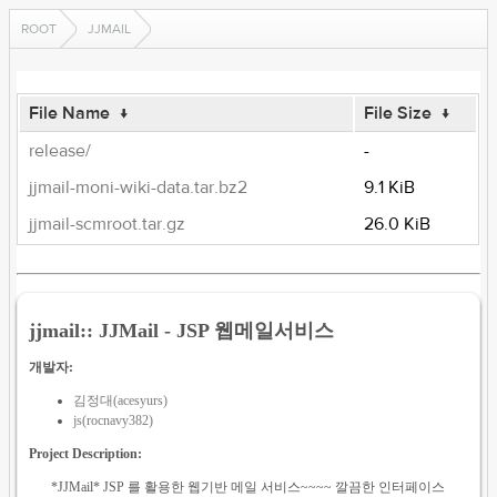
ROOT
JJMAIL
File Name
↓
File Size
↓
release/
-
jjmail-moni-wiki-data.tar.bz2
9.1 KiB
jjmail-scmroot.tar.gz
26.0 KiB
jjmail:: JJMail - JSP 웹메일서비스
개발자:
김정대(acesyurs)
js(rocnavy382)
Project Description:
*JJMail* JSP 를 활용한 웹기반 메일 서비스~~~~ 깔끔한 인터페이스